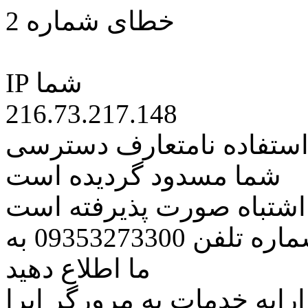
خطای شماره 2
IP شما
216.73.217.148
 استفاده نامتعارف دسترسی
شما مسدود گردیده است
ه اشتباه صورت پذیرفته است
مراتب این مسئله را از طریق شماره تلفن 09353273300 به
ما اطلاع دهید
رایه خدمات به مرورگر اپرا