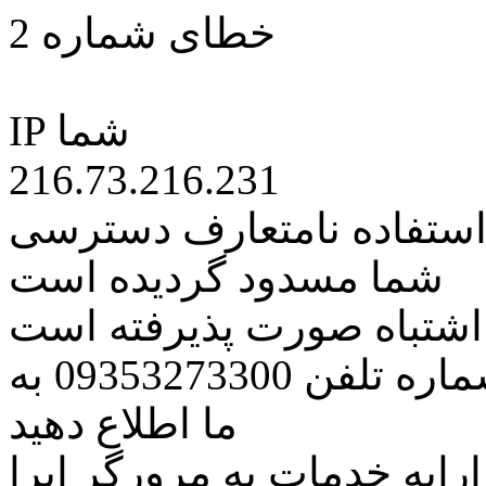
خطای شماره 2
IP شما
216.73.216.231
 استفاده نامتعارف دسترسی
شما مسدود گردیده است
ه اشتباه صورت پذیرفته است
مراتب این مسئله را از طریق شماره تلفن 09353273300 به
ما اطلاع دهید
رایه خدمات به مرورگر اپرا