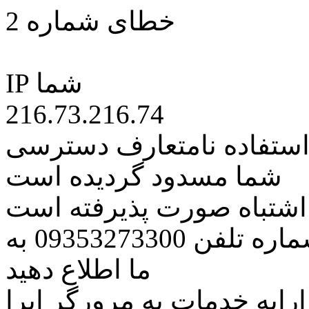
خطای شماره 2
IP شما
216.73.216.74
 استفاده نامتعارف دسترسی
شما مسدود گردیده است
ه اشتباه صورت پذیرفته است
مراتب این مسئله را از طریق شماره تلفن 09353273300 به
ما اطلاع دهید
رایه خدمات به مرورگر اپرا