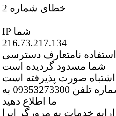
خطای شماره 2
IP شما
216.73.217.134
 استفاده نامتعارف دسترسی
شما مسدود گردیده است
ه اشتباه صورت پذیرفته است
مراتب این مسئله را از طریق شماره تلفن 09353273300 به
ما اطلاع دهید
رایه خدمات به مرورگر اپرا