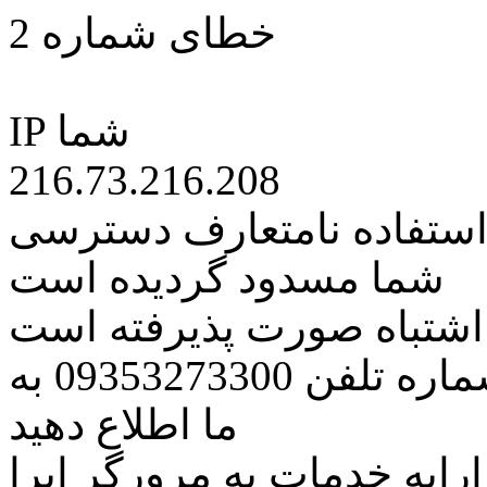
خطای شماره 2
IP شما
216.73.216.208
 استفاده نامتعارف دسترسی
شما مسدود گردیده است
ه اشتباه صورت پذیرفته است
مراتب این مسئله را از طریق شماره تلفن 09353273300 به
ما اطلاع دهید
رایه خدمات به مرورگر اپرا