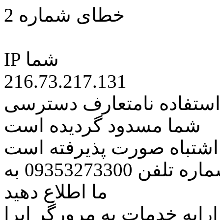
خطای شماره 2
IP شما
216.73.217.131
 استفاده نامتعارف دسترسی
شما مسدود گردیده است
ه اشتباه صورت پذیرفته است
مراتب این مسئله را از طریق شماره تلفن 09353273300 به
ما اطلاع دهید
رایه خدمات به مرورگر اپرا