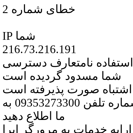
خطای شماره 2
IP شما
216.73.216.191
 استفاده نامتعارف دسترسی
شما مسدود گردیده است
ه اشتباه صورت پذیرفته است
مراتب این مسئله را از طریق شماره تلفن 09353273300 به
ما اطلاع دهید
رایه خدمات به مرورگر اپرا