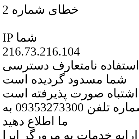
خطای شماره 2
IP شما
216.73.216.104
 استفاده نامتعارف دسترسی
شما مسدود گردیده است
ه اشتباه صورت پذیرفته است
مراتب این مسئله را از طریق شماره تلفن 09353273300 به
ما اطلاع دهید
رایه خدمات به مرورگر اپرا