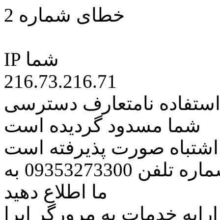
خطای شماره 2
IP شما
216.73.216.71
 استفاده نامتعارف دسترسی
شما مسدود گردیده است
ه اشتباه صورت پذیرفته است
مراتب این مسئله را از طریق شماره تلفن 09353273300 به
ما اطلاع دهید
رایه خدمات به مرورگر اپرا