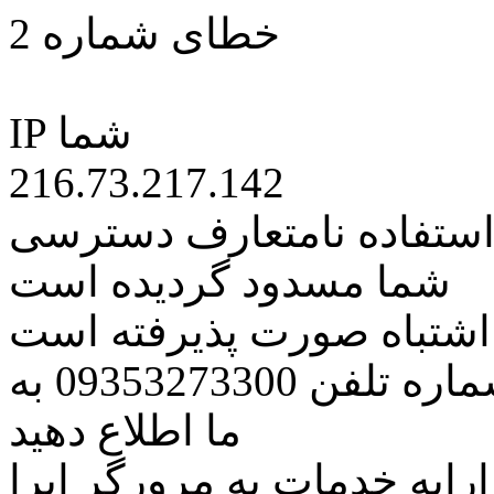
خطای شماره 2
IP شما
216.73.217.142
 استفاده نامتعارف دسترسی
شما مسدود گردیده است
ه اشتباه صورت پذیرفته است
مراتب این مسئله را از طریق شماره تلفن 09353273300 به
ما اطلاع دهید
رایه خدمات به مرورگر اپرا