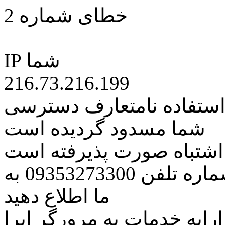
خطای شماره 2
IP شما
216.73.216.199
 استفاده نامتعارف دسترسی
شما مسدود گردیده است
ه اشتباه صورت پذیرفته است
مراتب این مسئله را از طریق شماره تلفن 09353273300 به
ما اطلاع دهید
رایه خدمات به مرورگر اپرا