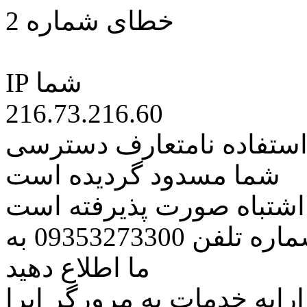
خطای شماره 2
IP شما
216.73.216.60
 استفاده نامتعارف دسترسی
شما مسدود گردیده است
ه اشتباه صورت پذیرفته است
مراتب این مسئله را از طریق شماره تلفن 09353273300 به
ما اطلاع دهید
رایه خدمات به مرورگر اپرا