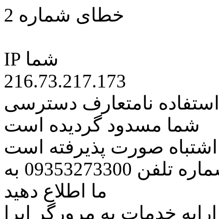
خطای شماره 2
IP شما
216.73.217.173
 استفاده نامتعارف دسترسی
شما مسدود گردیده است
ه اشتباه صورت پذیرفته است
مراتب این مسئله را از طریق شماره تلفن 09353273300 به
ما اطلاع دهید
رایه خدمات به مرورگر اپرا