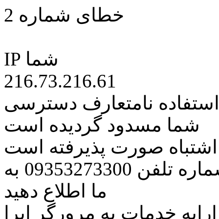
خطای شماره 2
IP شما
216.73.216.61
 استفاده نامتعارف دسترسی
شما مسدود گردیده است
ه اشتباه صورت پذیرفته است
مراتب این مسئله را از طریق شماره تلفن 09353273300 به
ما اطلاع دهید
رایه خدمات به مرورگر اپرا