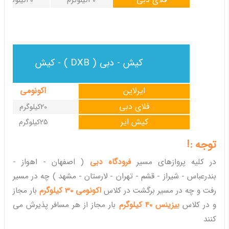
30کیلوگرم
40کیلوگرم
کیش - دبی ( DXB ) - کیش
ایرلاین
اکونومی
فلای دبی
20کیلوگرم
کیش ایر
25کیلوگرم
توجه :!
در کلیه پروازهای مسیر
فرودگاه دبی
( اصفهان - اهواز -
بندرعباس - شیراز - قشم - تهران - لارستان - مشهد ) چه در مسیر
رفت و چه در مسیر برگشت در کلاس
اکونومی 30 کیلوگرم
بار مجاز
و در کلاس
بیزینس 40 کیلوگرم
بار مجاز از هر مسافر پذیرش می
کنند