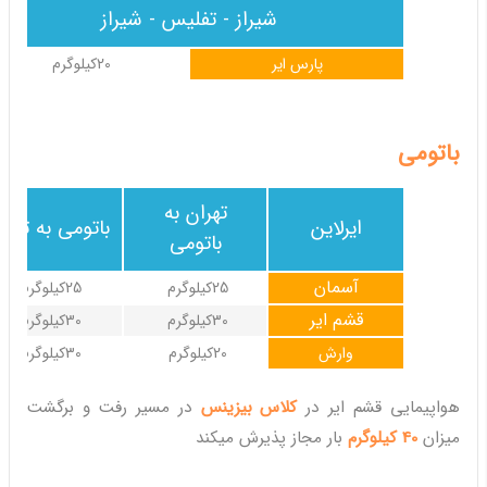
شیراز - تفلیس - شیراز
پارس ایر
20کیلوگرم
باتومی
تهران به
ایرلاین
باتومی به تهرا
باتومی
آسمان
25کیلوگرم
25کیلوگرم
قشم ایر
30کیلوگرم
30کیلوگرم
وارش
20کیلوگرم
30کیلوگرم
هواپیمایی قشم ایر در
کلاس بیزینس
در مسیر رفت و برگشت
میزان
40 کیلوگرم
بار مجاز پذیرش میکند