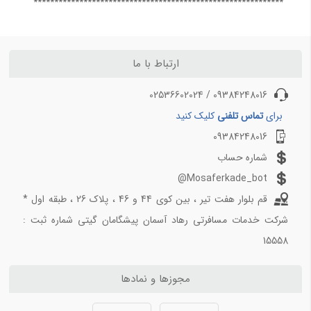
************************************************************
سليمانيه
31,465
بلیط هواپیما اصفهان به مشهد
بلیط هواپیما شیراز به تهران
ترابزون
24,911
بلیط هواپیما شیراز به مشهد
سیرجان
9,044
ارتباط با ما
کوالالامپور
130,065
09384248016 / 02536602024
دالامان
31,091
برای
تماس تلفنی
کلیک کنید
بوشهر
10,837
09384248016
شماره حساب
Mosaferkade_bot@
قم بلوار هفت تیر ، بین کوی 44 و 46 ، پلاک 26 ، طبقه اول *
شرکت خدمات مسافرتی رهاد آسمان پیشگامان گیتی شماره ثبت :
15558
مجوزها و نمادها