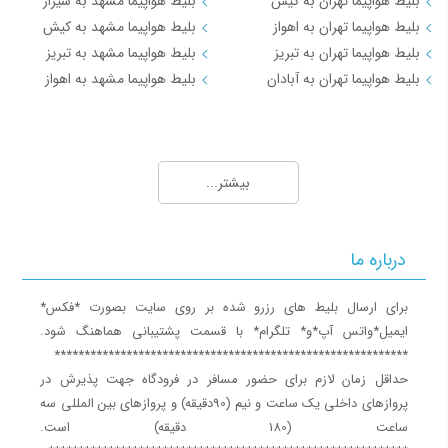
بلیط هواپیما تهران به کیش
بلیط هواپیما مشهد به شیراز
بلیط هواپیما تهران به اهواز
بلیط هواپیما مشهد به کیش
ایلام
4,416
بلیط هواپیما تهران به تبریز
بلیط هواپیما مشهد به تبریز
مزارشریف
18,375
بلیط هواپیما تهران به آبادان
بلیط هواپیما مشهد به اهواز
آلماتی
96,151
مسیرهای منتخب بلیط هواپیما و چارتر 3
لامرد
10,701
بلیط هواپیما کیش به تهران
کرمانشاه
6,089
بیشتر...
بلیط هواپیما کیش به شیراز
لاهور
51,892
بلیط هواپیما کیش به مشهد
سنت پتر بورگ
32,121
بلیط هواپیما کیش به اصفهان
درباره ما
بلیط هواپیما کیش به اهواز
بیرجند
11,040
بلیط هواپیما کیش به بندرعباس
برای ارسال بلیط های رزرو شده بر روی سایت بصورت *فکس*
تاشکند
60,771
ایمیل*واتس آپ*و* تلگرام* با قسمت پشتیبانی هماهنگ شود.
مسیرهای منتخب بلیط هواپیما و چارتر 4
پوکت
70,762
***********************************************************
حداقل زمان لازم برای حضور مسافر در فرودگاه جهت پذیرش در
بلیط هواپیما اهواز به تهران
رشت
5,266
پروازهای داخلی یک ساعت و نیم (90دقیقه) و پروازهای بین المللی سه
بلیط هواپیما اهواز به مشهد
زابل
12,453
ساعت (180 دقیقه) است.
بلیط هواپیما اصفهان به تهران